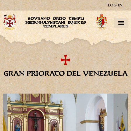
LOG IN
SOVRANO ORDO TEMPLI
HIEROSOLYMITANI EQUITES
TEMPLARES
GRAN PRIORATO DEL VENEZUELA