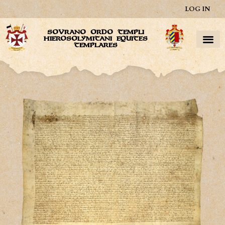
LOG IN
SOVRANO ORDO TEMPLI
HIEROSOLYMITANI EQUITES
TEMPLARES